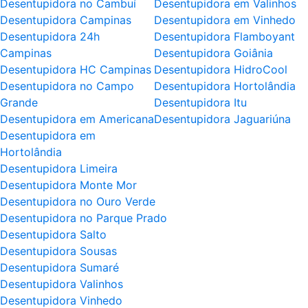
Desentupidora no Cambuí
Desentupidora em Valinhos
Desentupidora Campinas
Desentupidora em Vinhedo
Desentupidora 24h
Desentupidora Flamboyant
Campinas
Desentupidora Goiânia
Desentupidora HC Campinas
Desentupidora HidroCool
Desentupidora no Campo
Desentupidora Hortolândia
Grande
Desentupidora Itu
Desentupidora em Americana
Desentupidora Jaguariúna
Desentupidora em
Hortolândia
Desentupidora Limeira
Desentupidora Monte Mor
Desentupidora no Ouro Verde
Desentupidora no Parque Prado
Desentupidora Salto
Desentupidora Sousas
Desentupidora Sumaré
Desentupidora Valinhos
Desentupidora Vinhedo