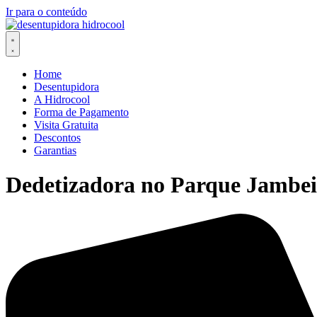
Ir para o conteúdo
Home
Desentupidora
A Hidrocool
Forma de Pagamento
Visita Gratuita
Descontos
Garantias
Dedetizadora no Parque Jambei