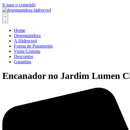
Ir para o conteúdo
Home
Desentupidora
A Hidrocool
Forma de Pagamento
Visita Gratuita
Descontos
Garantias
Encanador no Jardim Lumen Ch