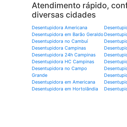
Atendimento rápido, conf
diversas cidades
Desentupidora Americana
Desentupi
Desentupidora em Barão Geraldo
Desentupi
Desentupidora no Cambuí
Desentupi
Desentupidora Campinas
Desentupi
Desentupidora 24h Campinas
Desentupi
Desentupidora HC Campinas
Desentupi
Desentupidora no Campo
Desentupi
Grande
Desentupi
Desentupidora em Americana
Desentupid
Desentupidora em Hortolândia
Desentupi