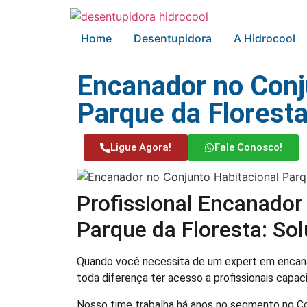
Home
Desentupidora
A Hidrocool
Encanador no Conj
Parque da Florest
Ligue Agora!
Fale Conosco!
Profissional Encanador
Parque da Floresta: So
Quando você necessita de um expert em encana
toda diferença ter acesso a profissionais capa
Nosso time trabalha há anos no segmento no Co