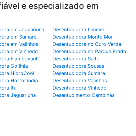
iável e especializado em
dora em Jaguariúna
Desentupidora Limeira
dora em Sumaré
Desentupidora Monte Mor
dora em Valinhos
Desentupidora no Ouro Verde
dora em Vinhedo
Desentupidora no Parque Prado
dora Flamboyant
Desentupidora Salto
dora Goiânia
Desentupidora Sousas
dora HidroCool
Desentupidora Sumaré
dora Hortolândia
Desentupidora Valinhos
ora Itu
Desentupidora Vinhedo
dora Jaguariúna
Desentupimento Campinas