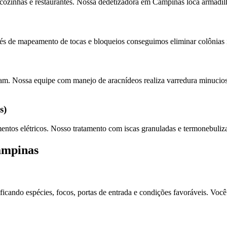
 cozinhas e restaurantes. Nossa dedetizadora em Campinas loca armadilh
avés de mapeamento de tocas e bloqueios conseguimos eliminar colônias i
ram. Nossa equipe com manejo de aracnídeos realiza varredura minuciosa,
s)
entos elétricos. Nosso tratamento com iscas granuladas e termonebuliza
ampinas
ificando espécies, focos, portas de entrada e condições favoráveis. V