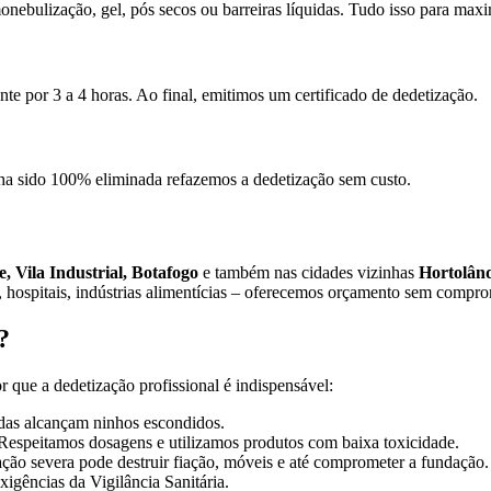
nebulização, gel, pós secos ou barreiras líquidas. Tudo isso para maxi
 por 3 a 4 horas. Ao final, emitimos um certificado de dedetização.
ha sido 100% eliminada refazemos a dedetização sem custo.
Vila Industrial, Botafogo
e também nas cidades vizinhas
Hortolând
is, hospitais, indústrias alimentícias – oferecemos orçamento sem compr
?
 que a dedetização profissional é indispensável:
das alcançam ninhos escondidos.
Respeitamos dosagens e utilizamos produtos com baixa toxicidade.
ção severa pode destruir fiação, móveis e até comprometer a fundação.
xigências da Vigilância Sanitária.