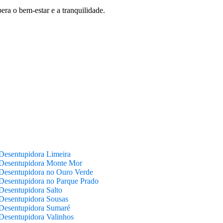
era o bem-estar e a tranquilidade.
Desentupidora Limeira
Desentupidora Monte Mor
Desentupidora no Ouro Verde
Desentupidora no Parque Prado
Desentupidora Salto
Desentupidora Sousas
Desentupidora Sumaré
Desentupidora Valinhos