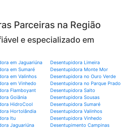
as Parceiras na Região
iável e especializado em
dora em Jaguariúna
Desentupidora Limeira
dora em Sumaré
Desentupidora Monte Mor
dora em Valinhos
Desentupidora no Ouro Verde
dora em Vinhedo
Desentupidora no Parque Prado
dora Flamboyant
Desentupidora Salto
dora Goiânia
Desentupidora Sousas
dora HidroCool
Desentupidora Sumaré
dora Hortolândia
Desentupidora Valinhos
ora Itu
Desentupidora Vinhedo
dora Jaguariúna
Desentupimento Campinas