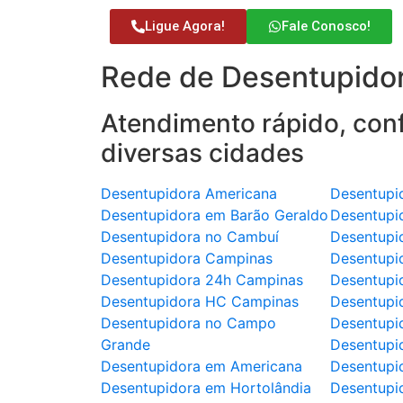
Ligue Agora!
Fale Conosco!
Rede de Desentupidor
Atendimento rápido, conf
diversas cidades
Desentupidora Americana
Desentupi
Desentupidora em Barão Geraldo
Desentupi
Desentupidora no Cambuí
Desentupi
Desentupidora Campinas
Desentupi
Desentupidora 24h Campinas
Desentupi
Desentupidora HC Campinas
Desentupi
Desentupidora no Campo
Desentupi
Grande
Desentupi
Desentupidora em Americana
Desentupid
Desentupidora em Hortolândia
Desentupi