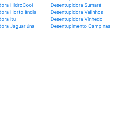
dora HidroCool
Desentupidora Sumaré
dora Hortolândia
Desentupidora Valinhos
ora Itu
Desentupidora Vinhedo
dora Jaguariúna
Desentupimento Campinas