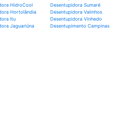
dora HidroCool
Desentupidora Sumaré
dora Hortolândia
Desentupidora Valinhos
ora Itu
Desentupidora Vinhedo
dora Jaguariúna
Desentupimento Campinas