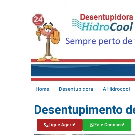
Home
Desentupidora
A Hidrocool
Desentupimento d
Ligue Agora!
Fale Conosco!