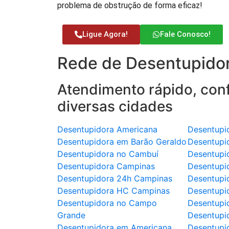
problema de obstrução de forma eficaz!
Ligue Agora!
Fale Conosco!
Rede de Desentupidor
Atendimento rápido, conf
diversas cidades
Desentupidora Americana
Desentupi
Desentupidora em Barão Geraldo
Desentupi
Desentupidora no Cambuí
Desentupi
Desentupidora Campinas
Desentupi
Desentupidora 24h Campinas
Desentupi
Desentupidora HC Campinas
Desentupi
Desentupidora no Campo
Desentupi
Grande
Desentupi
Desentupidora em Americana
Desentupid