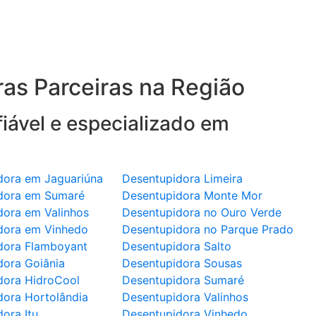
as Parceiras na Região
iável e especializado em
dora em Jaguariúna
Desentupidora Limeira
dora em Sumaré
Desentupidora Monte Mor
dora em Valinhos
Desentupidora no Ouro Verde
dora em Vinhedo
Desentupidora no Parque Prado
dora Flamboyant
Desentupidora Salto
dora Goiânia
Desentupidora Sousas
dora HidroCool
Desentupidora Sumaré
dora Hortolândia
Desentupidora Valinhos
ora Itu
Desentupidora Vinhedo