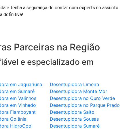
ada e tenha a segurança de contar com experts no assunto
 definitiva!
as Parceiras na Região
iável e especializado em
dora em Jaguariúna
Desentupidora Limeira
dora em Sumaré
Desentupidora Monte Mor
dora em Valinhos
Desentupidora no Ouro Verde
dora em Vinhedo
Desentupidora no Parque Prado
dora Flamboyant
Desentupidora Salto
dora Goiânia
Desentupidora Sousas
dora HidroCool
Desentupidora Sumaré