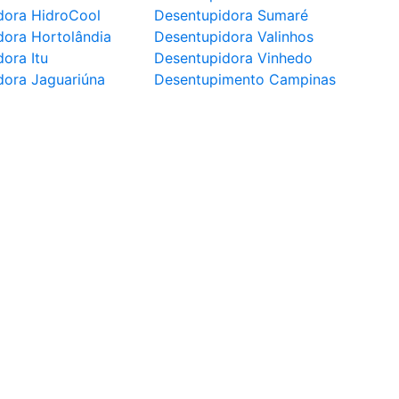
dora HidroCool
Desentupidora Sumaré
dora Hortolândia
Desentupidora Valinhos
ora Itu
Desentupidora Vinhedo
dora Jaguariúna
Desentupimento Campinas