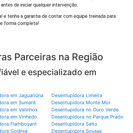
ntes de iniciar qualquer intervenção.
l e tenha a garantia de contar com equipe treinada para
de forma completa!
as Parceiras na Região
iável e especializado em
dora em Jaguariúna
Desentupidora Limeira
dora em Sumaré
Desentupidora Monte Mor
dora em Valinhos
Desentupidora no Ouro Verde
dora em Vinhedo
Desentupidora no Parque Prado
dora Flamboyant
Desentupidora Salto
dora Goiânia
Desentupidora Sousas