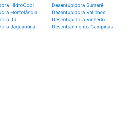
dora HidroCool
Desentupidora Sumaré
dora Hortolândia
Desentupidora Valinhos
ora Itu
Desentupidora Vinhedo
dora Jaguariúna
Desentupimento Campinas