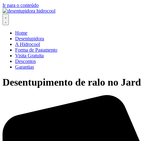
Ir para o conteúdo
Home
Desentupidora
A Hidrocool
Forma de Pagamento
Visita Gratuita
Descontos
Garantias
Desentupimento de ralo no Jar